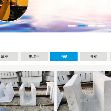
底座
电缆井
沟槽
井室